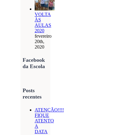
VOLTA
ÀS
AULAS
2020
fevereiro
20th,
2020
Facebook
da Escola
Posts
recentes
ATENÇÃO!!!!
FIQUE
ATENTO
A
DATA