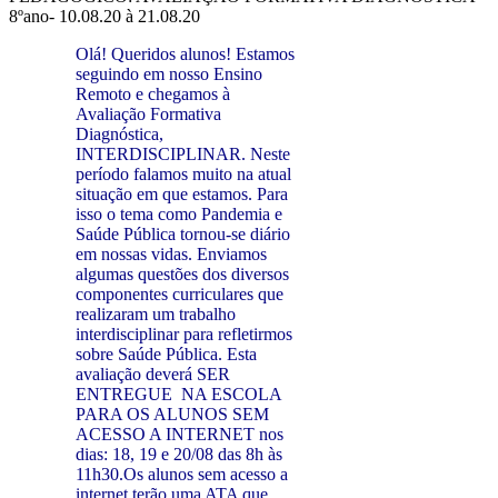
8ºano- 10.08.20 à 21.08.20
Olá! Queridos alunos! Estamos
seguindo em nosso Ensino
Remoto e chegamos à
Avaliação
Formativa
Diagnóstica,
INTERDISCIPLINAR. Neste
período falamos muito na atual
situação em que
estamos. Para
isso o tema como Pandemia e
Saúde Pública tornou-se diário
em nossas vidas. Enviamos
algumas questões dos diversos
componentes curriculares que
realizaram um trabalho
interdisciplinar para
refletirmos
sobre Saúde Pública. Esta
avaliação deverá SER
ENTREGUE NA ESCOLA
PARA OS
ALUNOS SEM
ACESSO A INTERNET nos
dias: 18, 19 e 20/08 das 8h às
11h30.Os alunos sem acesso a
internet terão uma ATA que