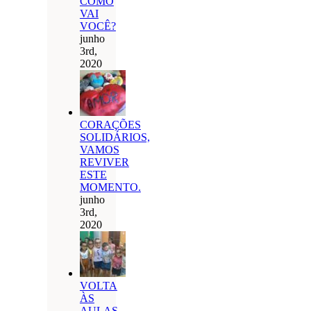
COMO
VAI
VOCÊ?
junho
3rd,
2020
CORAÇÕES
SOLIDÁRIOS,
VAMOS
REVIVER
ESTE
MOMENTO.
junho
3rd,
2020
VOLTA
ÀS
AULAS